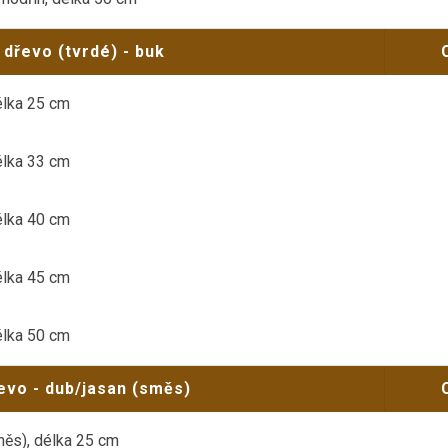
 dřevo (tvrdé) - buk
élka 25 cm
élka 33 cm
élka 40 cm
élka 45 cm
élka 50 cm
evo - dub/jasan (směs)
měs), délka 25 cm