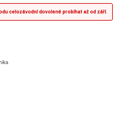
du celozávodní dovolené probíhat až od září.
níka.