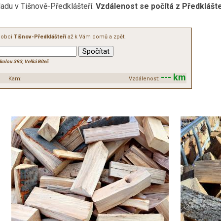
adu v Tišnově-Předklášteří.
Vzdálenost se počítá z Předklášte
v obci
Tišnov-Předklášteří
až k Vám domů a zpět.
kolou 393, Velká Bíteš
--- km
Kam:
Vzdálenost: