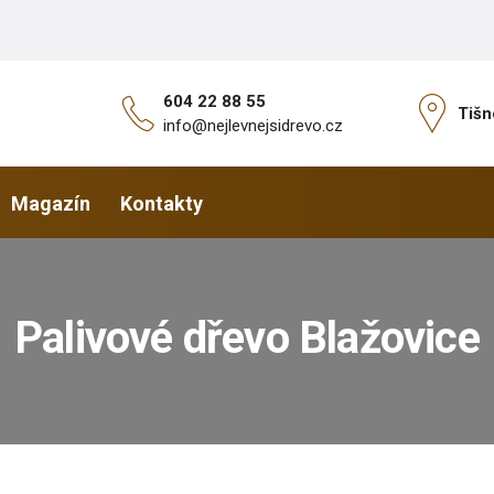
604 22 88 55
Tišn
info@nejlevnejsidrevo.cz
Magazín
Kontakty
Palivové dřevo Blažovice