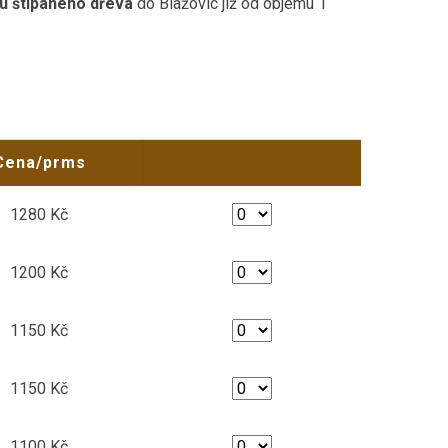
u štípaného dřeva
do Blažovic již od objemu 1
Cena/prms
1280 Kč
1200 Kč
1150 Kč
1150 Kč
1100 Kč