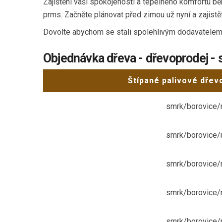
Zajištění vaší spokojenosti a tepelného komfortu 
prms. Začněte plánovat před zimou už nyní a zajist
Dovolte abychom se stali spolehlivým dodavatelem 
Objednávka dřeva - dřevoprodej - 
Štípané palivové dřev
smrk/borovice/
smrk/borovice/
smrk/borovice/
smrk/borovice/
smrk/borovice/