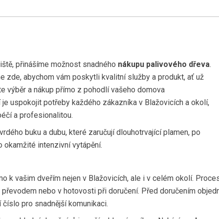
ojiště, přinášíme možnost snadného
nákupu palivového dřeva
.
zde, abychom vám poskytli kvalitní služby a produkt, ať už
ete výběr a nákup přímo z pohodlí vašeho domova
je uspokojit potřeby každého zákazníka v Blažovicích a okolí,
éčí a profesionalitou.
vrdého buku a dubu, které zaručují dlouhotrvající plamen, po
o okamžité intenzivní vytápění.
o k vašim dveřím nejen v Blažovicích, ale i v celém okolí. Proces
převodem nebo v hotovosti při doručení. Před doručením objedn
číslo pro snadnější komunikaci.