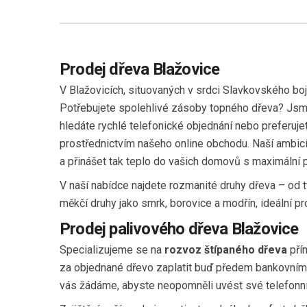
Prodej dřeva Blažovice
V Blažovicích, situovaných v srdci Slavkovského b
Potřebujete spolehlivé zásoby topného dřeva? Jsme 
hledáte rychlé telefonické objednání nebo preferuj
prostřednictvím našeho online obchodu. Naší ambicí 
a přinášet tak teplo do vašich domovů s maximální p
V naší nabídce najdete rozmanité druhy dřeva – od t
měkčí druhy jako smrk, borovice a modřín, ideální pr
Prodej palivového dřeva Blažovice
Specializujeme se na
rozvoz štípaného dřeva
přím
za objednané dřevo zaplatit buď předem bankovním 
vás žádáme, abyste neopomněli uvést své telefonní 