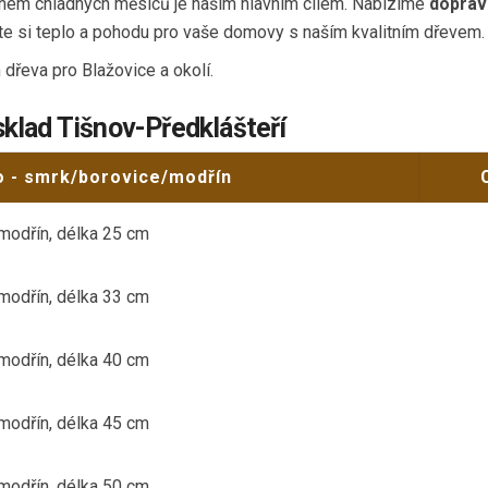
během chladných měsíců je naším hlavním cílem. Nabízíme
doprav
ěte si teplo a pohodu pro vaše domovy s naším kvalitním dřevem.
dřeva pro Blažovice a okolí.
sklad Tišnov-Předklášteří
o - smrk/borovice/modřín
modřín, délka 25 cm
modřín, délka 33 cm
modřín, délka 40 cm
modřín, délka 45 cm
modřín, délka 50 cm