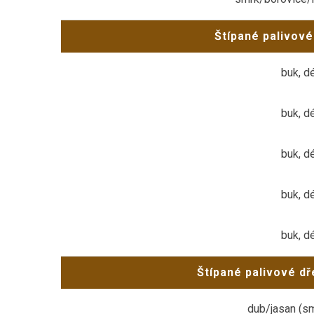
Štípané palivové
buk, d
buk, d
buk, d
buk, d
buk, d
Štípané palivové dř
dub/jasan (s