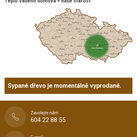
Teplo Vašeho domova = naše starost
Sypané dřevo je momentálně vyprodané.
Zavolejte nám
604 22 88 55