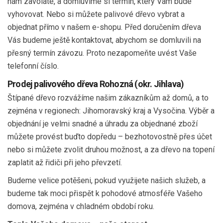
nám zavoláte, a domluvíme si termín, který Vám bude
vyhovovat. Nebo si můžete palivové dřevo vybrat a
objednat přímo v našem e-shopu. Před doručením dřeva
Vás budeme ještě kontaktovat, abychom se domluvili na
přesný termín závozu. Proto nezapomeňte uvést Vaše
telefonní číslo.
Prodej palivového dřeva Rohozná (okr. Jihlava)
Štípané dřevo rozvážíme našim zákazníkům až domů, a to
zejména v regionech: Jihomoravský kraj a Vysočina. Výběr a
objednání je velmi snadné a úhradu za objednané zboží
můžete provést buďto dopředu – bezhotovostně přes účet
nebo si můžete zvolit druhou možnost, a za dřevo na topení
zaplatit až řidiči při jeho převzetí.
Budeme velice potěšeni, pokud využijete našich služeb, a
budeme tak moci přispět k pohodové atmosféře Vašeho
domova, zejména v chladném období roku.